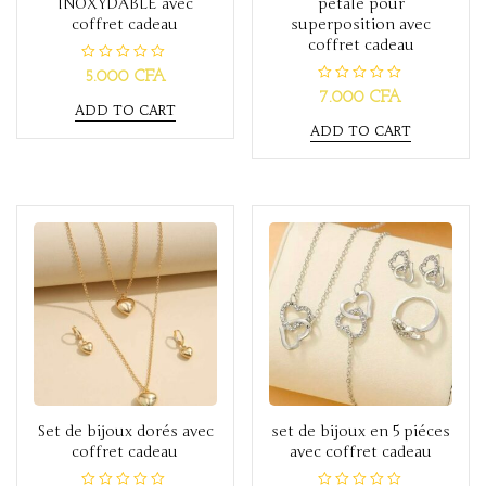
INOXYDABLE avec
pétale pour
coffret cadeau
superposition avec
coffret cadeau
R
5.000
CFA
a
R
7.000
CFA
t
a
ADD TO CART
e
t
d
ADD TO CART
e
0
d
o
0
u
o
t
u
o
t
f
o
5
f
5
Set de bijoux dorés avec
set de bijoux en 5 piéces
coffret cadeau
avec coffret cadeau