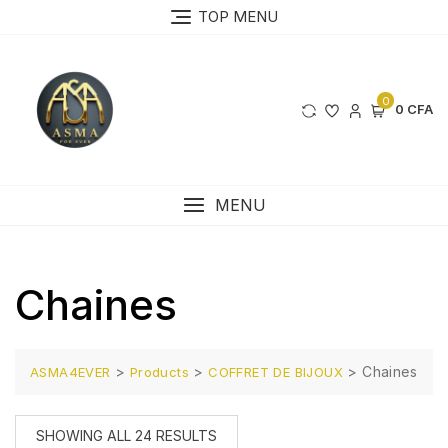
Skip
TOP MENU
to
content
0
0 CFA
MENU
Chaines
>
>
>
Chaines
ASMA4EVER
Products
COFFRET DE BIJOUX
SHOWING ALL 24 RESULTS