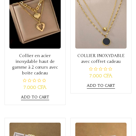
5
Collier en acier
COLLIER INOXYDABLE
inoxydable haut de
avec coffret cadeau
gamme à 2 cœurs avec
boite cadeau
R
7.000
CFA
a
t
ADD TO CART
e
R
7.000
CFA
d
a
0
t
o
ADD TO CART
e
u
d
t
0
o
o
f
u
5
t
o
f
5