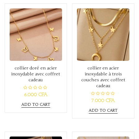
t
t
o
o
f
f
5
5
collier doré en acier
collier en acier
inoxydable avec coffret
inoxydable à trois
cadeau
couches avec coffret
cadeau
R
6.000
CFA
a
R
7.000
CFA
t
a
ADD TO CART
e
t
d
ADD TO CART
e
0
d
o
0
u
o
t
u
o
t
f
o
5
f