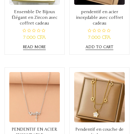
Ensemble De Bijoux
pendentif en acier
Élégant en Zircon avec
inoxydable avec coffret
coffret cadeau
cadeau
R
R
7.000
CFA
7.000
CFA
a
a
t
t
READ MORE
ADD TO CART
e
e
d
d
0
0
o
o
u
u
t
t
o
o
f
f
5
5
PENDENTIF EN ACIER
Pendentif en couche de