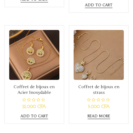
t
d
ADD TO CART
e
0
d
o
0
u
o
t
u
o
t
f
o
5
f
5
Coffret de bijoux en
Coffret de bijoux en
Acier Inoxydable
strass
R
R
12.000
CFA
5.000
CFA
a
a
t
t
ADD TO CART
READ MORE
e
e
d
d
0
0
o
o
u
u