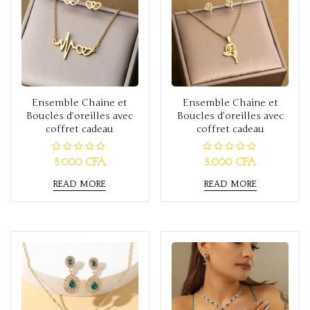
Ensemble Chaine et
Ensemble Chaine et
Boucles d’oreilles avec
Boucles d’oreilles avec
coffret cadeau
coffret cadeau
R
R
5.000
CFA
5.000
CFA
a
a
t
t
READ MORE
READ MORE
e
e
d
d
0
0
o
o
u
u
t
t
o
o
f
f
5
5