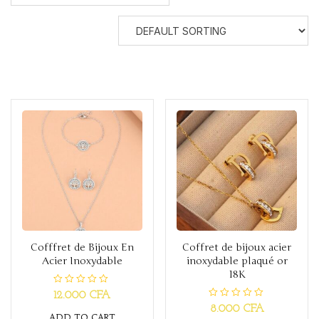
Cofffret de Bijoux En
Coffret de bijoux acier
Acier Inoxydable
inoxydable plaqué or
18K
R
12.000
CFA
a
R
8.000
CFA
t
a
ADD TO CART
e