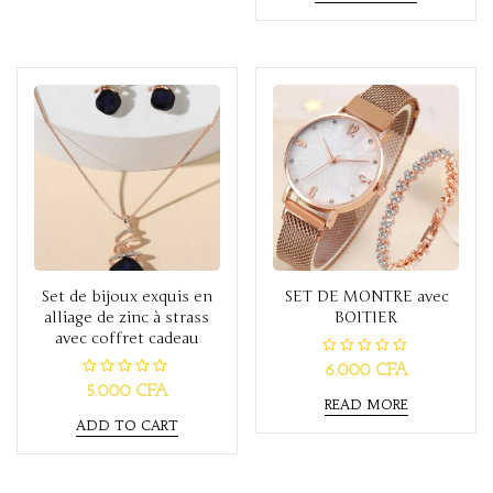
d
o
0
u
o
t
u
o
t
f
o
5
f
5
Set de bijoux exquis en
SET DE MONTRE avec
alliage de zinc à strass
BOITIER
avec coffret cadeau
R
6.000
CFA
a
R
5.000
CFA
t
a
READ MORE
e
t
d
ADD TO CART
e
0
d
o
0
u
o
t
u
o
t