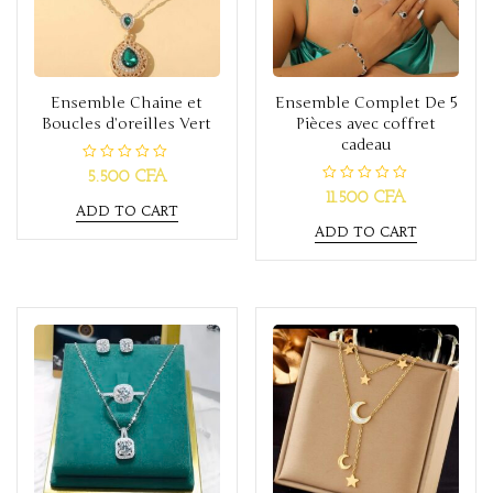
Ensemble Chaine et
Ensemble Complet De 5
Boucles d’oreilles Vert
Pièces avec coffret
cadeau
R
5.500
CFA
a
R
11.500
CFA
t
a
ADD TO CART
e
t
d
ADD TO CART
e
0
d
o
0
u
o
t
u
o
t
f
o
5
f
5