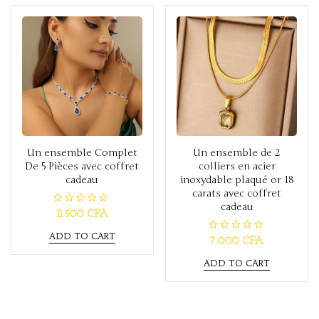
f
o
5
f
5
Un ensemble Complet
Un ensemble de 2
De 5 Pièces avec coffret
colliers en acier
cadeau
inoxydable plaqué or 18
carats avec coffret
cadeau
R
11.500
CFA
a
t
ADD TO CART
e
R
7.000
CFA
d
a
0
t
o
ADD TO CART
e
u
d
t
0
o
o
f
u
5
t
o