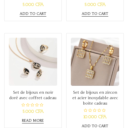
R
R
5.000
CFA
5.000
CFA
a
a
t
t
ADD TO CART
ADD TO CART
e
e
d
d
0
0
o
o
u
u
t
t
o
o
f
f
5
5
Set de bijoux en noir
Set de bijoux en zircon
doré avec coffret cadeau
et acier inoxydable avec
boite cadeau
R
5.000
CFA
a
R
10.000
CFA
t
a
READ MORE
e
t
d
ADD TO CART
e
0