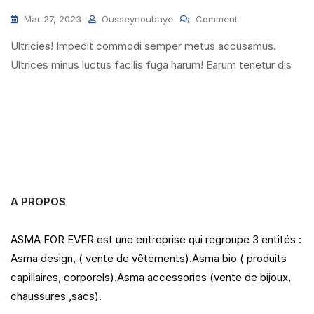
On
Mar 27, 2023
Ousseynoubaye
Comment
Let’s
Ultricies! Impedit commodi semper metus accusamus.
The
World
Ultrices minus luctus facilis fuga harum! Earum tenetur dis
Know
How
Much
Stylish
You
Are
!
A PROPOS
ASMA FOR EVER est une entreprise qui regroupe 3 entités :
Asma design, ( vente de vêtements).Asma bio ( produits
capillaires, corporels).Asma accessories (vente de bijoux,
chaussures ,sacs).