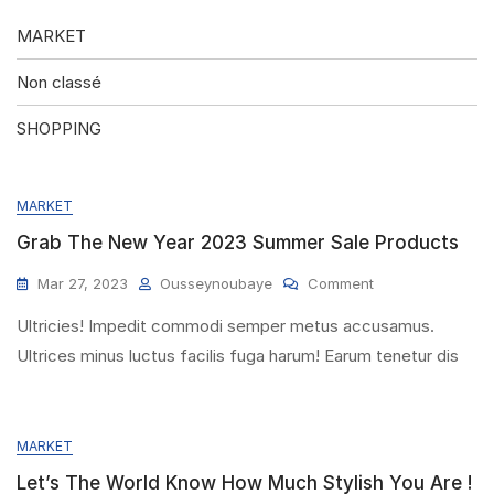
MARKET
Non classé
SHOPPING
MARKET
Grab The New Year 2023 Summer Sale Products
On
Mar 27, 2023
Ousseynoubaye
Comment
Grab
Ultricies! Impedit commodi semper metus accusamus.
The
New
Ultrices minus luctus facilis fuga harum! Earum tenetur dis
Year
2023
Summer
Sale
MARKET
Products
Let’s The World Know How Much Stylish You Are !