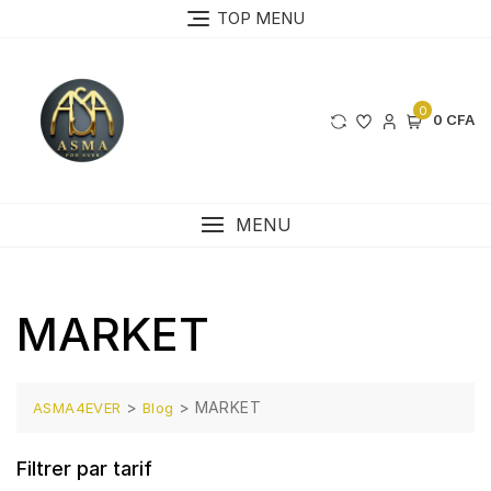
Skip
TOP MENU
to
content
0
0 CFA
MENU
MARKET
>
>
MARKET
ASMA4EVER
Blog
Filtrer par tarif