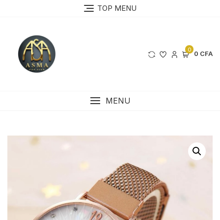
Skip
TOP MENU
to
content
0
0 CFA
MENU