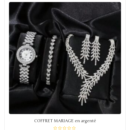
o
f
5
COFFRET MARIAGE en argenté