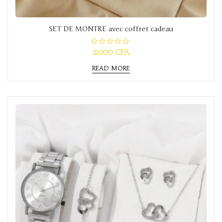
SET DE MONTRE avec coffret cadeau
R
11.000
CFA
a
t
READ MORE
e
d
0
o
u
t
o
f
5