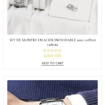
SET DE MONTRE EN ACIER INOXYDABLE avec coffret
cadeau
R
11.000
CFA
a
t
ADD TO CART
e
d
0
o
u
t
o
f
5