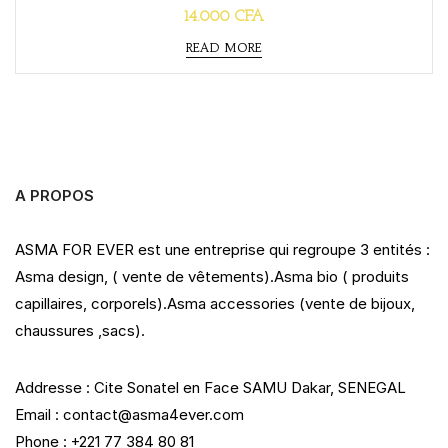
R
14.000
CFA
a
t
READ MORE
e
d
0
o
u
t
o
f
5
A PROPOS
ASMA FOR EVER est une entreprise qui regroupe 3 entités :
Asma design, ( vente de vêtements).Asma bio ( produits
capillaires, corporels).Asma accessories (vente de bijoux,
chaussures ,sacs).
Addresse : Cite Sonatel en Face SAMU Dakar, SENEGAL
Email : contact@asma4ever.com
Phone : +221 77 384 80 81