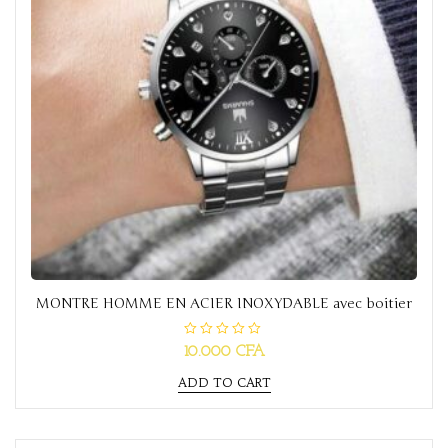
MONTRE HOMME EN ACIER INOXYDABLE avec boitier
R
10.000
CFA
a
t
ADD TO CART
e
d
0
o
u
t