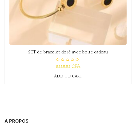
SET de bracelet doré avec boite cadeau
R
10.000
CFA
a
t
ADD TO CART
e
d
0
o
u
t
o
f
5
A PROPOS