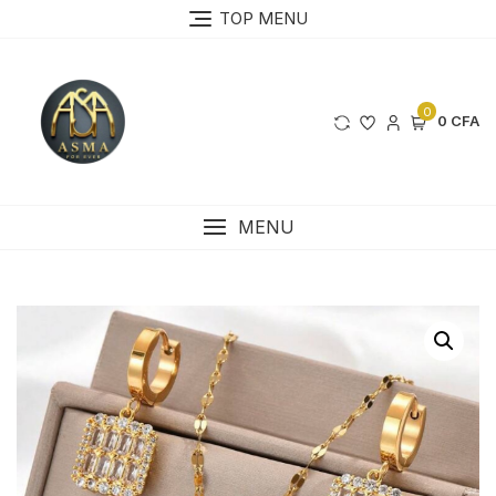
Skip
TOP MENU
to
content
0
0 CFA
MENU