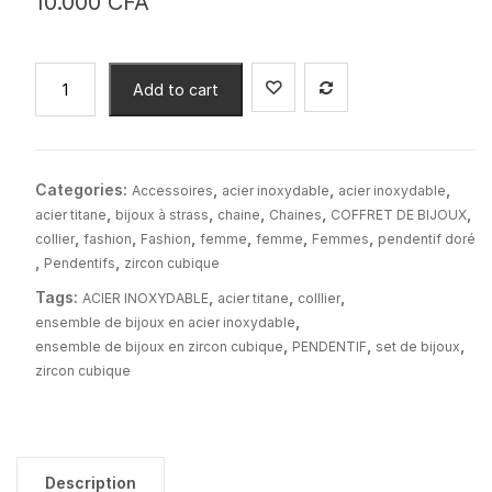
10.000
CFA
Set
Add to cart
de
bijoux
en
zircon
Categories:
,
,
,
Accessoires
acier inoxydable
acier inoxydable
et
,
,
,
,
,
acier titane
bijoux à strass
chaine
Chaines
COFFRET DE BIJOUX
acier
,
,
,
,
,
,
collier
fashion
Fashion
femme
femme
Femmes
pendentif doré
inoxydable
,
,
Pendentifs
zircon cubique
avec
Tags:
,
,
,
ACIER INOXYDABLE
acier titane
colllier
boite
,
ensemble de bijoux en acier inoxydable
cadeau
,
,
,
ensemble de bijoux en zircon cubique
PENDENTIF
set de bijoux
quantity
zircon cubique
Description