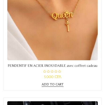
PENDENTIF EN ACIER INOXYDABLE avec coffret cadeau
R
5.000
CFA
a
t
ADD TO CART
e
d
0
o
u
t
o
f