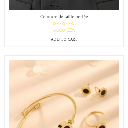
Ceinture de taille perlée
R
8.000
CFA
a
t
ADD TO CART
e
d
0
o
u
t
o
f
5