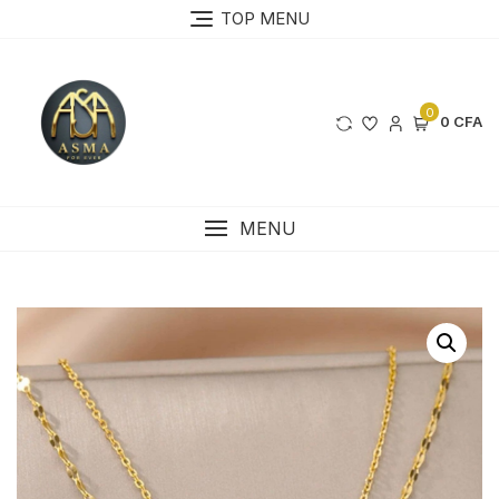
Skip
TOP MENU
to
content
0
0 CFA
MENU