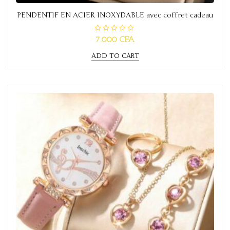
PENDENTIF EN ACIER INOXYDABLE avec coffret cadeau
R
7.000
CFA
a
t
ADD TO CART
e
d
0
o
u
t
o
f
5