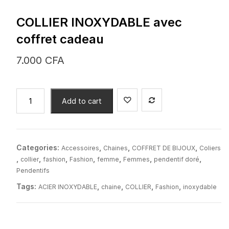
COLLIER INOXYDABLE avec
coffret cadeau
7.000
CFA
COLLIER
Add to cart
INOXYDABLE
avec
coffret
cadeau
Categories:
,
,
,
Accessoires
Chaines
COFFRET DE BIJOUX
Coliers
quantity
,
,
,
,
,
,
,
collier
fashion
Fashion
femme
Femmes
pendentif doré
Pendentifs
Tags:
,
,
,
,
ACIER INOXYDABLE
chaine
COLLIER
Fashion
inoxydable