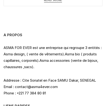
d
0
o
u
t
o
f
5
A PROPOS
ASMA FOR EVER est une entreprise qui regroupe 3 entités :
Asma design, ( vente de vêtements).Asma bio ( produits
capillaires, corporels).Asma accessories (vente de bijoux,
chaussures ,sacs).
Addresse : Cite Sonatel en Face SAMU Dakar, SENEGAL
Email : contact@asma4ever.com
Phone : +221 77 384 80 81
LIENS RAPIDES