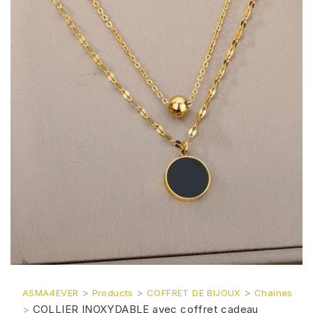
>
>
>
ASMA4EVER
Products
COFFRET DE BIJOUX
Chaines
>
COLLIER INOXYDABLE avec coffret cadeau