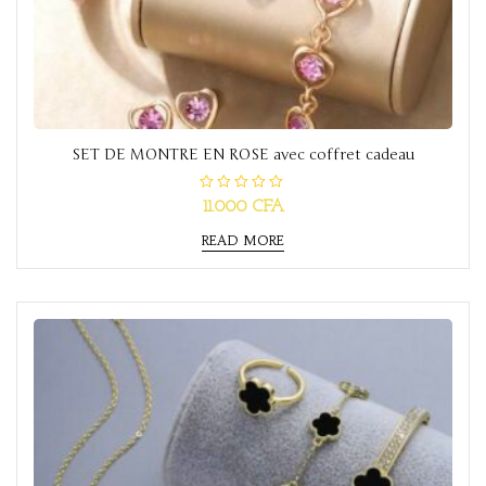
SET DE MONTRE EN ROSE avec coffret cadeau
R
11.000
CFA
a
t
READ MORE
e
d
0
o
u
t
o
f
5