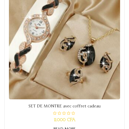
SET DE MONTRE avec coffret cadeau
R
11.000
CFA
a
t
READ MORE
e