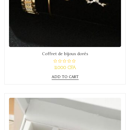
Coffret de bijoux dorés
R
11.000
CFA
a
t
ADD TO CART
e
d
0
o
u
t
o
f
5