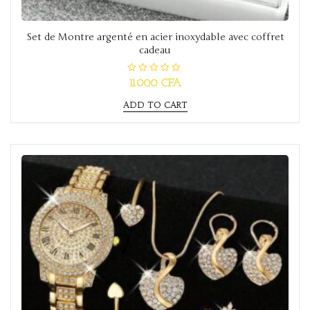
Set de Montre argenté en acier inoxydable avec coffret
cadeau
R
11.000
CFA
a
t
ADD TO CART
e
d
0
o
u
t
o
f
5