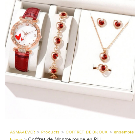
>
>
>
ASMA4EVER
Products
COFFRET DE BIJOUX
ensemble
>
Coffret de Montre rouge en PU
bijoux