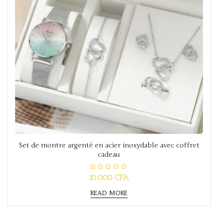
Set de montre argenté en acier inoxydable avec coffret
cadeau
R
10.000
CFA
a
t
READ MORE
e
d
0
o
u