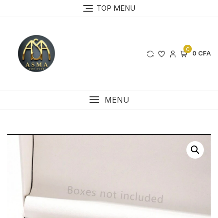
Skip
TOP MENU
to
content
0
0 CFA
MENU