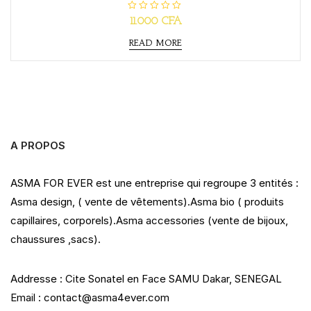
R
11.000
CFA
a
t
READ MORE
e
d
0
o
u
t
o
f
5
A PROPOS
ASMA FOR EVER est une entreprise qui regroupe 3 entités :
Asma design, ( vente de vêtements).Asma bio ( produits
capillaires, corporels).Asma accessories (vente de bijoux,
chaussures ,sacs).
Addresse : Cite Sonatel en Face SAMU Dakar, SENEGAL
Email : contact@asma4ever.com