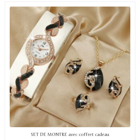
t
o
f
5
SET DE MONTRE avec coffret cadeau