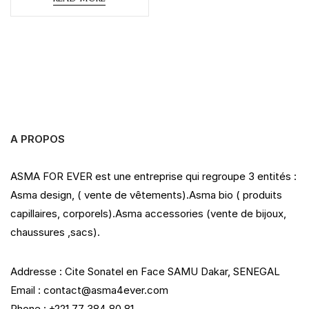
d
0
o
u
t
o
f
5
A PROPOS
ASMA FOR EVER est une entreprise qui regroupe 3 entités :
Asma design, ( vente de vêtements).Asma bio ( produits
capillaires, corporels).Asma accessories (vente de bijoux,
chaussures ,sacs).
Addresse : Cite Sonatel en Face SAMU Dakar, SENEGAL
Email : contact@asma4ever.com
Phone : +221 77 384 80 81