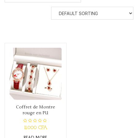
Coffret de Montre
rouge en PU
R
11.000
CFA
a
t
READ MORE
e