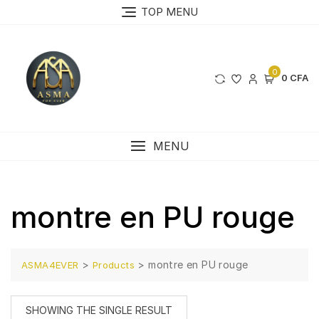
Skip
TOP MENU
to
content
0
0 CFA
MENU
montre en PU rouge
>
>
montre en PU rouge
ASMA4EVER
Products
SHOWING THE SINGLE RESULT