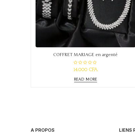
COFFRET MARIAGE en argenté
R
14.000
CFA
a
t
e
READ MORE
d
0
o
u
t
o
f
5
A PROPOS
LIENS 