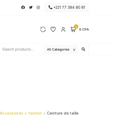
+221 77 384 80 81
0
0 CFA
Accessoires
>
fashion
>
Ceinture de taille