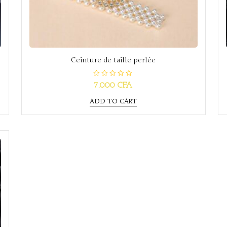
Ceinture de taille perlée
R
7.000
CFA
a
t
e
ADD TO CART
d
0
o
u
t
o
f
5