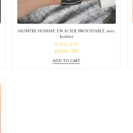
MONTRE HOMME EN ACIER INOXYDABLE avec
boitier
R
10.000
CFA
a
t
e
ADD TO CART
d
0
o
u
t
o
f
5