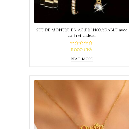
SET DE MONTRE EN ACIER INOXYDABLE avec
coffret cadeau
R
11.000
CFA
a
t
e
READ MORE
d
0
o
u
t
o
f
5