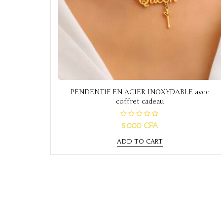
PENDENTIF EN ACIER INOXYDABLE avec
coffret cadeau
R
5.000
CFA
a
t
e
ADD TO CART
d
0
o
u
t
o
f
5