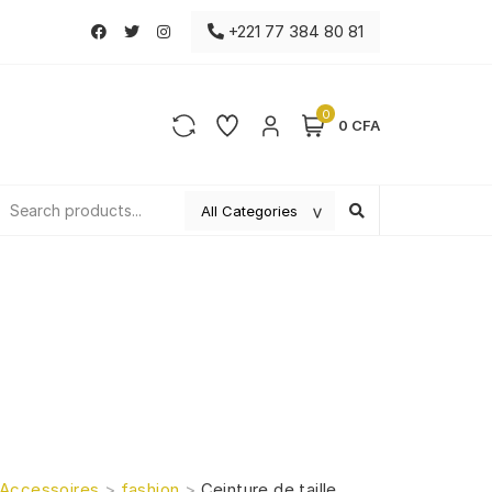
+221 77 384 80 81
0
0 CFA
Accessoires
>
fashion
>
Ceinture de taille