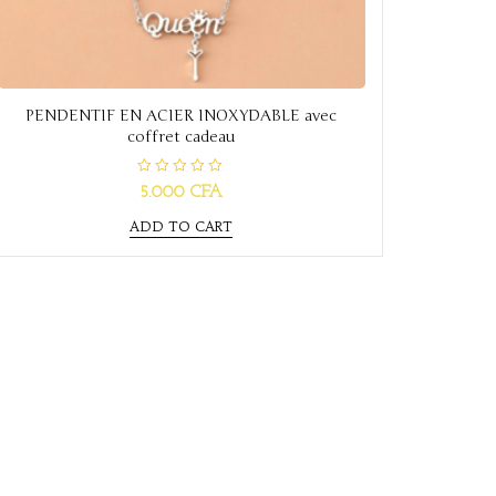
PENDENTIF EN ACIER INOXYDABLE avec
coffret cadeau
R
5.000
CFA
a
t
e
ADD TO CART
d
0
o
u
t
o
f
5