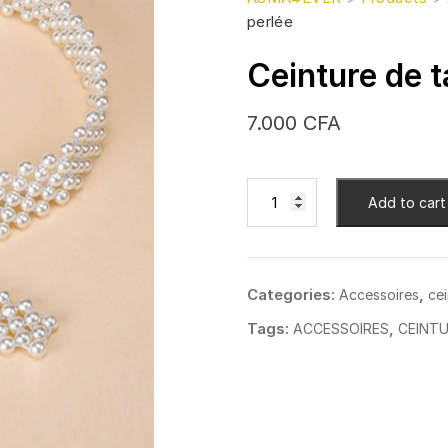
perlée
Ceinture de ta
7.000
CFA
Ceinture
Add to cart
de
taille
perlée
quantity
Categories:
,
Accessoires
cei
Tags:
,
ACCESSOIRES
CEINTU