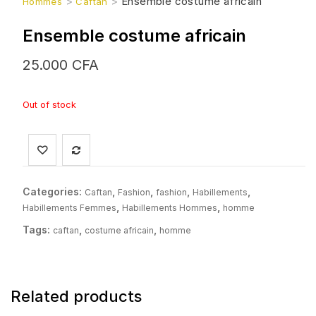
>
>
Ensemble costume africain
Hommes
Caftan
Ensemble costume africain
25.000
CFA
Out of stock
Categories:
,
,
,
,
Caftan
Fashion
fashion
Habillements
,
,
Habillements Femmes
Habillements Hommes
homme
Tags:
,
,
caftan
costume africain
homme
Related products