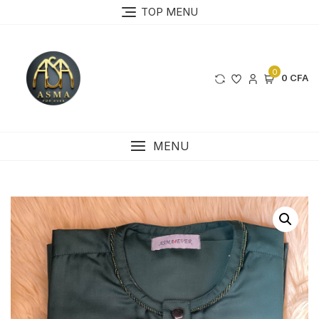
Skip
TOP MENU
to
content
0
0 CFA
MENU