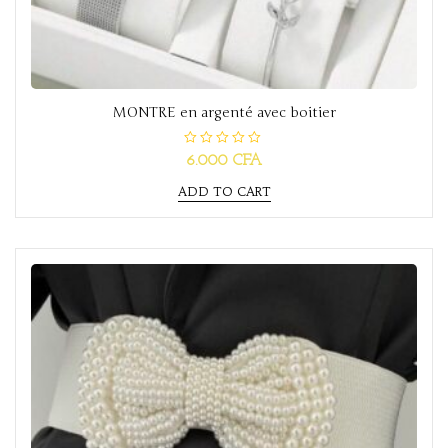
MONTRE en argenté avec boitier
R
6.000
CFA
a
t
ADD TO CART
e
d
0
o
u
t
o
f
5