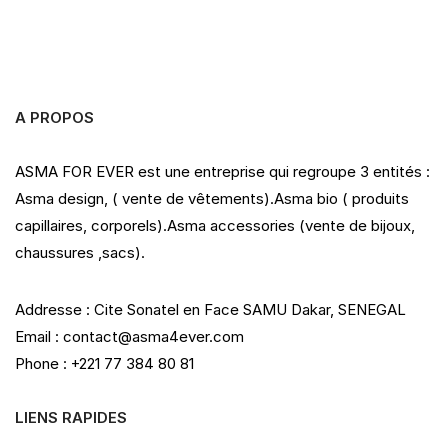
o
u
t
o
f
5
A PROPOS
ASMA FOR EVER est une entreprise qui regroupe 3 entités :
Asma design, ( vente de vêtements).Asma bio ( produits
capillaires, corporels).Asma accessories (vente de bijoux,
chaussures ,sacs).
Addresse : Cite Sonatel en Face SAMU Dakar, SENEGAL
Email : contact@asma4ever.com
Phone : +221 77 384 80 81
LIENS RAPIDES