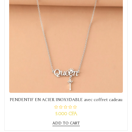
PENDENTIF EN ACIER INOXYDABLE avec coffret cadeau
R
5.000
CFA
a
t
ADD TO CART
e
d
0