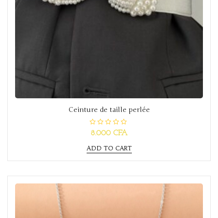
Ceinture de taille perlée
R
8.000
CFA
a
t
ADD TO CART
e
d
0
o
u
t
o
f
5