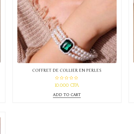
COFFRET DE COLLIER EN PERLES
R
10.000
CFA
a
t
e
ADD TO CART
d
0
o
u
t
o
f
5