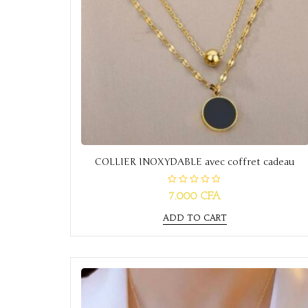
COLLIER INOXYDABLE avec coffret cadeau
R
7.000
CFA
a
t
e
ADD TO CART
d
0
o
u
t
o
f
5