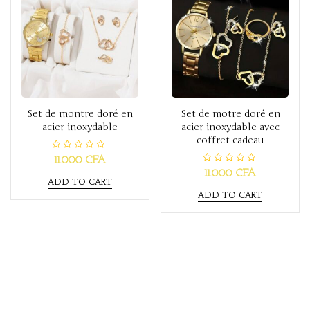
Set de montre doré en
Set de motre doré en
acier inoxydable
acier inoxydable avec
coffret cadeau
R
11.000
CFA
a
R
11.000
CFA
t
a
ADD TO CART
e
t
d
ADD TO CART
e
0
d
o
0
u
o
t
u
o
t
f
o
5
f
5