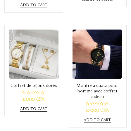
t
d
ADD TO CART
e
0
d
o
0
u
o
t
u
o
t
f
o
5
f
5
Coffret de bijoux dorés
Montre à quatz pour
homme avec coffret
cadeau
R
11.000
CFA
a
t
ADD TO CART
e
R
10.000
CFA
d
a
0
t
o
ADD TO CART
e
u
d
t
0
o
o