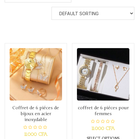
Coffret de 6 piéces de
coffret de 6 piéces pour
bijoux en acier
femmes
inoxydable
R
11.000
CFA
a
R
11.000
CFA
t
a
SELECT OPTIONS
e