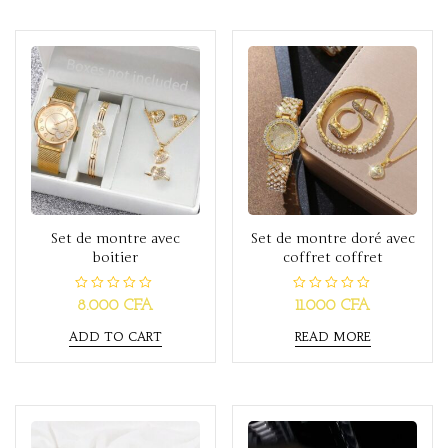
f
u
5
t
o
f
5
Set de montre avec
Set de montre doré avec
boitier
coffret coffret
R
R
8.000
CFA
11.000
CFA
a
a
t
t
ADD TO CART
READ MORE
e
e
d
d
0
0
o
o
u
u
t
t
o
o
f
f
5
5