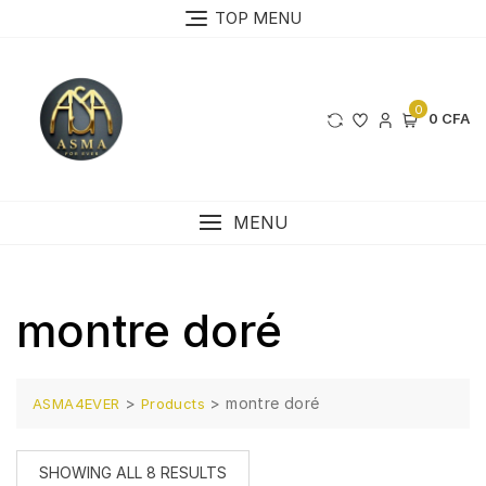
Skip
TOP MENU
to
content
0
0 CFA
MENU
montre doré
>
>
montre doré
ASMA4EVER
Products
SHOWING ALL 8 RESULTS