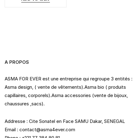
d
0
o
u
t
o
f
5
A PROPOS
ASMA FOR EVER est une entreprise qui regroupe 3 entités :
Asma design, ( vente de vêtements).Asma bio ( produits
capillaires, corporels).Asma accessories (vente de bijoux,
chaussures ,sacs).
Addresse : Cite Sonatel en Face SAMU Dakar, SENEGAL
Email : contact@asma4ever.com
Phone : +221 77 384 80 81