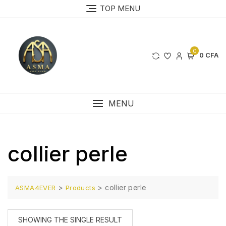
Skip
TOP MENU
to
content
0
0 CFA
MENU
collier perle
>
>
collier perle
ASMA4EVER
Products
SHOWING THE SINGLE RESULT