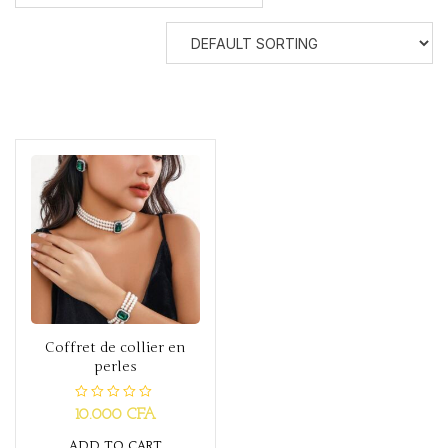
Coffret de collier en
perles
R
10.000
CFA
a
t
ADD TO CART
e