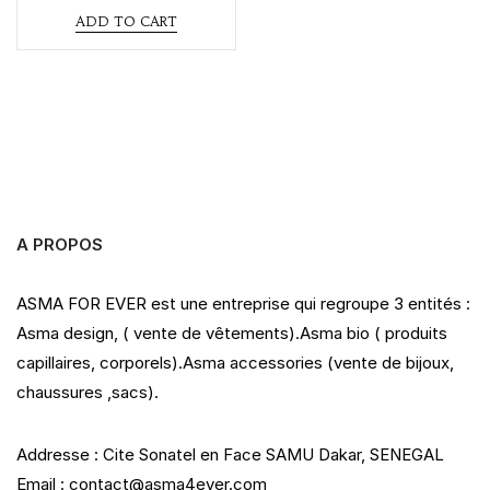
t
ADD TO CART
e
d
0
o
u
t
o
f
5
A PROPOS
ASMA FOR EVER est une entreprise qui regroupe 3 entités :
Asma design, ( vente de vêtements).Asma bio ( produits
capillaires, corporels).Asma accessories (vente de bijoux,
chaussures ,sacs).
Addresse : Cite Sonatel en Face SAMU Dakar, SENEGAL
Email : contact@asma4ever.com