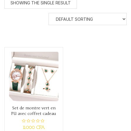
SHOWING THE SINGLE RESULT
Set de montre vert en
PU avec coffret cadeau
R
11.000
CFA
a