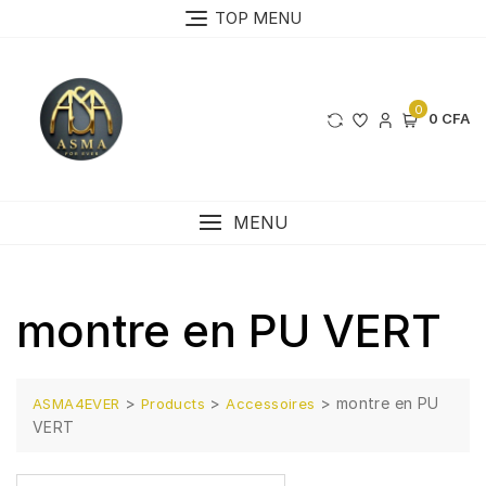
Skip
TOP MENU
to
content
0
0 CFA
MENU
montre en PU VERT
>
>
>
montre en PU
ASMA4EVER
Products
Accessoires
VERT