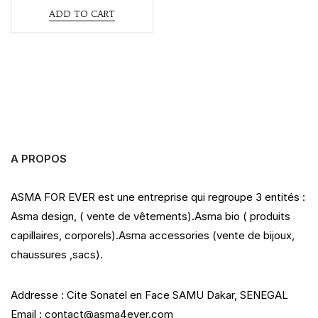
t
ADD TO CART
e
d
0
o
u
t
o
f
5
A PROPOS
ASMA FOR EVER est une entreprise qui regroupe 3 entités :
Asma design, ( vente de vêtements).Asma bio ( produits
capillaires, corporels).Asma accessories (vente de bijoux,
chaussures ,sacs).
Addresse : Cite Sonatel en Face SAMU Dakar, SENEGAL
Email : contact@asma4ever.com