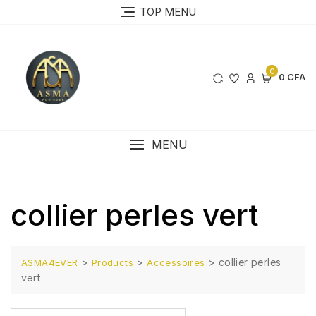
Skip
TOP MENU
to
content
0
0 CFA
MENU
collier perles vert
>
>
>
collier perles
ASMA4EVER
Products
Accessoires
vert