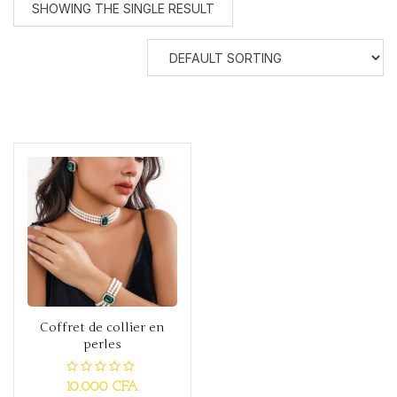
SHOWING THE SINGLE RESULT
Coffret de collier en
perles
R
10.000
CFA
a