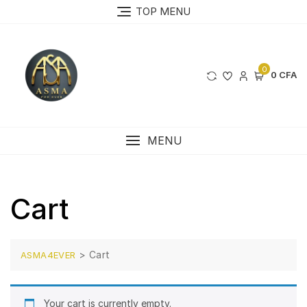
Skip
TOP MENU
to
content
0
0 CFA
MENU
Cart
>
Cart
ASMA4EVER
Your cart is currently empty.