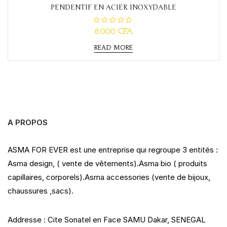
PENDENTIF EN ACIER INOXYDABLE
R
8.000
CFA
a
t
READ MORE
e
d
0
o
u
t
o
f
5
A PROPOS
ASMA FOR EVER est une entreprise qui regroupe 3 entités :
Asma design, ( vente de vêtements).Asma bio ( produits
capillaires, corporels).Asma accessories (vente de bijoux,
chaussures ,sacs).
Addresse : Cite Sonatel en Face SAMU Dakar, SENEGAL