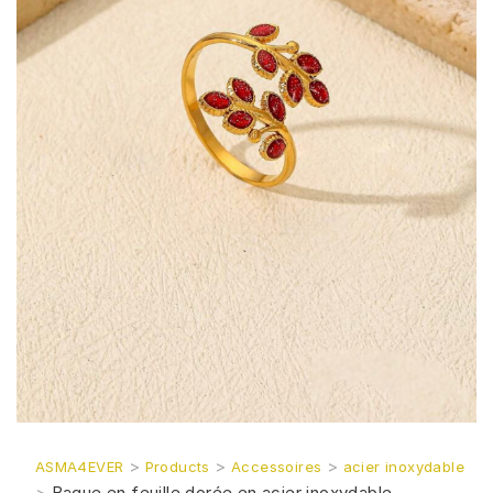
>
>
>
ASMA4EVER
Products
Accessoires
acier inoxydable
>
Bague en feuille dorée en acier inoxydable