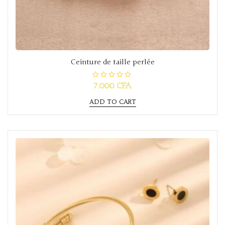
Ceinture de taille perlée
R
7.000
CFA
a
t
ADD TO CART
e
d
0
o
u
t
o
f
5