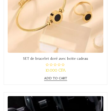
SET de bracelet doré avec boite cadeau
R
10.000
CFA
a
t
ADD TO CART
e
d
0
o
u
t
o
f
5