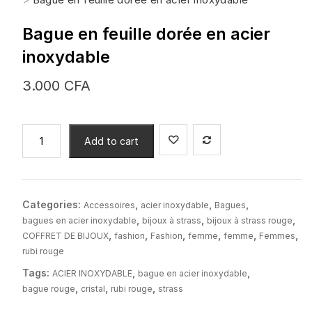
Bague en feuille dorée en acier
inoxydable
3.000
CFA
Bague
Add to cart
en
feuille
dorée
en
Categories:
,
,
,
Accessoires
acier inoxydable
Bagues
acier
,
,
,
bagues en acier inoxydable
bijoux à strass
bijoux à strass rouge
inoxydable
,
,
,
,
,
,
COFFRET DE BIJOUX
fashion
Fashion
femme
femme
Femmes
quantity
rubi rouge
Tags:
,
,
ACIER INOXYDABLE
bague en acier inoxydable
,
,
,
bague rouge
cristal
rubi rouge
strass