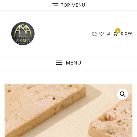
Skip
TOP MENU
to
content
0
0 CFA
MENU