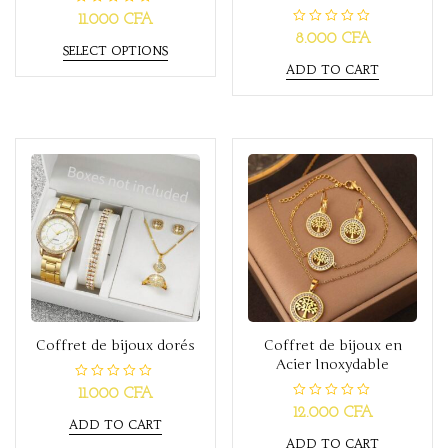
R
11.000
CFA
a
R
8.000
CFA
t
a
SELECT OPTIONS
e
t
d
ADD TO CART
e
0
d
o
0
u
o
t
u
o
t
f
o
5
f
5
Coffret de bijoux dorés
Coffret de bijoux en
Acier Inoxydable
R
11.000
CFA
a
R
12.000
CFA
t
a
ADD TO CART
e
t
d
ADD TO CART
e