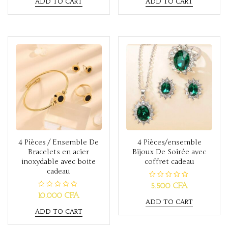
ADD TO CART
ADD TO CART
e
e
d
d
0
0
o
o
u
u
t
t
o
o
f
f
5
5
4 Pièces / Ensemble De
4 Pièces/ensemble
Bracelets en acier
Bijoux De Soirée avec
inoxydable avec boite
coffret cadeau
cadeau
R
5.500
CFA
a
R
10.000
CFA
t
a
ADD TO CART
e
t
d
ADD TO CART
e
0
d
o
0
u