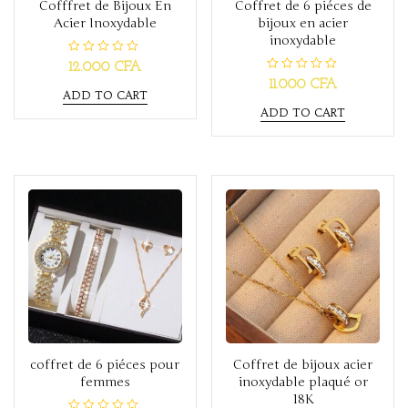
Cofffret de Bijoux En
Coffret de 6 piéces de
Acier Inoxydable
bijoux en acier
inoxydable
R
12.000
CFA
a
R
11.000
CFA
t
a
ADD TO CART
e
t
d
ADD TO CART
e
0
d
o
0
u
o
t
u
o
t
f
o
5
f
5
coffret de 6 piéces pour
Coffret de bijoux acier
femmes
inoxydable plaqué or
18K