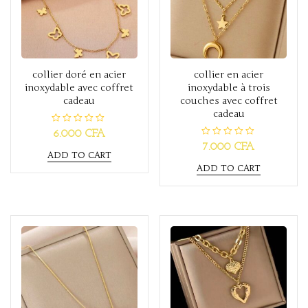
collier doré en acier
collier en acier
inoxydable avec coffret
inoxydable à trois
cadeau
couches avec coffret
cadeau
R
6.000
CFA
a
R
7.000
CFA
t
a
ADD TO CART
e
t
d
ADD TO CART
e
0
d
o
0
u
o
t
u
o
t
f
o
5
f
5