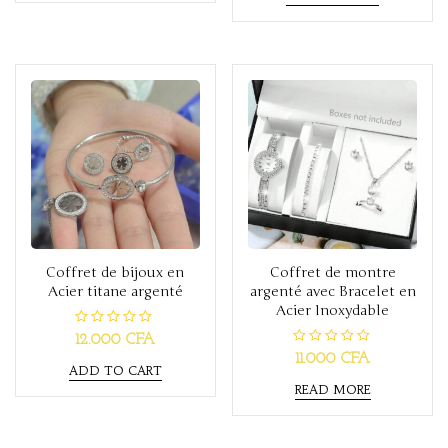
0
d
o
0
u
o
t
u
o
t
f
o
5
f
5
Coffret de bijoux en
Coffret de montre
Acier titane argenté
argenté avec Bracelet en
Acier Inoxydable
R
12.000
CFA
a
R
11.000
CFA
t
a
ADD TO CART
e
t
d
READ MORE
e
0
d
o
0
u
o
t
u
o