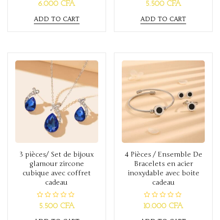
R
R
6.000
CFA
5.500
CFA
a
a
t
t
ADD TO CART
ADD TO CART
e
e
d
d
0
0
o
o
u
u
t
t
o
o
f
f
5
5
3 pièces/ Set de bijoux
4 Pièces / Ensemble De
glamour zircone
Bracelets en acier
cubique avec coffret
inoxydable avec boite
cadeau
cadeau
R
R
5.500
CFA
10.000
CFA
a
a
t
t