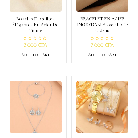
Boucles D’oreilles
BRACELET EN ACIER
Élégantes En Acier De
INOXYDABLE avec boite
Titane
cadeau
R
R
3.000
CFA
7.000
CFA
a
a
t
t
ADD TO CART
ADD TO CART
e
e
d
d
0
0
o
o
u
u
t
t
o
o
f
f
5
5