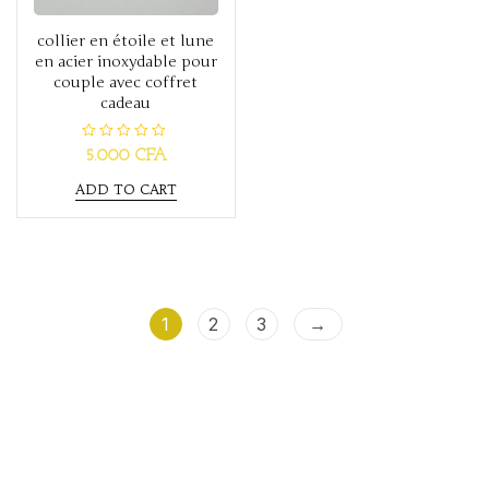
collier en étoile et lune
en acier inoxydable pour
couple avec coffret
cadeau
R
5.000
CFA
a
t
ADD TO CART
e
d
0
o
u
t
o
f
5
1
2
3
→