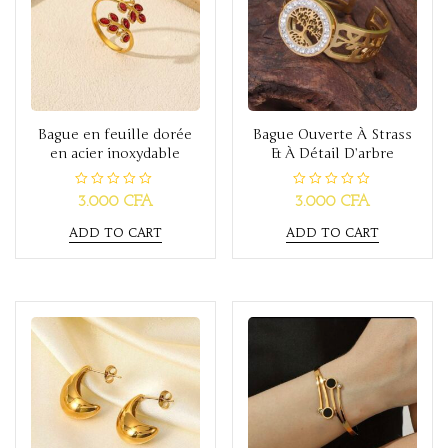
Bague en feuille dorée
Bague Ouverte À Strass
en acier inoxydable
& À Détail D’arbre
R
R
3.000
CFA
3.000
CFA
a
a
t
t
ADD TO CART
ADD TO CART
e
e
d
d
0
0
o
o
u
u
t
t
o
o
f
f
5
5