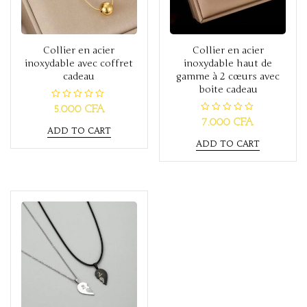
Collier en acier
Collier en acier
inoxydable avec coffret
inoxydable haut de
cadeau
gamme à 2 cœurs avec
boite cadeau
R
5.000
CFA
a
R
7.000
CFA
t
a
ADD TO CART
e
t
d
ADD TO CART
e
0
d
o
0
u
o
t
u
o
t
f
o
5
f
5