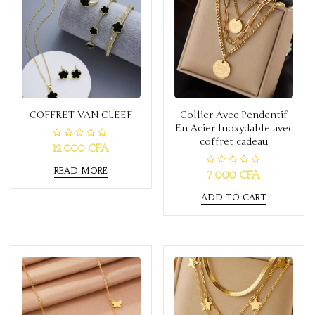
COFFRET VAN CLEEF
Collier Avec Pendentif
En Acier Inoxydable avec
coffret cadeau
R
12.000
CFA
a
t
READ MORE
e
R
7.000
CFA
d
a
0
t
o
ADD TO CART
e
u
d
t
0
o
o
f
u
5
t
o
f
5