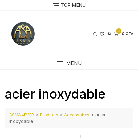
Skip
TOP MENU
to
content
0
0 CFA
MENU
acier inoxydable
>
>
>
acier
ASMA4EVER
Products
Accessoires
inoxydable