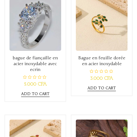
5
bague de fiançaille en
Bague en feuille dorée
acier inoxydable avec
en acier inoxydable
ecrin
R
3.000
CFA
a
R
5.000
CFA
t
a
ADD TO CART
e
t
d
ADD TO CART
e
0
d
o
0
u
o
t
u
o
t
f
o
5
f
5