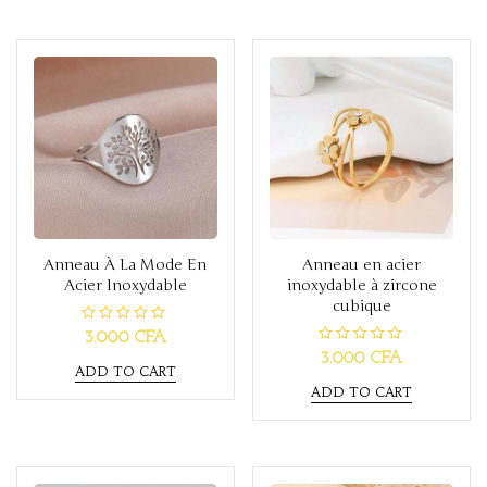
o
t
u
o
t
f
o
5
f
5
Anneau À La Mode En
Anneau en acier
Acier Inoxydable
inoxydable à zircone
cubique
R
3.000
CFA
a
R
3.000
CFA
t
a
ADD TO CART
e
t
d
ADD TO CART
e
0
d
o
0
u
o
t
u
o
t
f
o
5
f