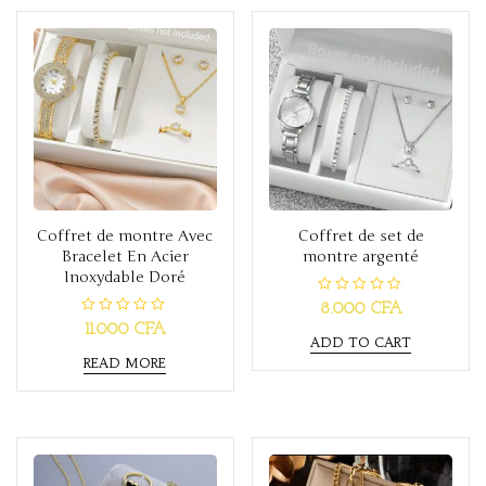
t
f
o
5
f
5
Coffret de montre Avec
Coffret de set de
Bracelet En Acier
montre argenté
Inoxydable Doré
R
8.000
CFA
a
R
11.000
CFA
t
a
ADD TO CART
e
t
d
READ MORE
e
0
d
o
0
u
o
t
u
o
t
f
o
5
f
5