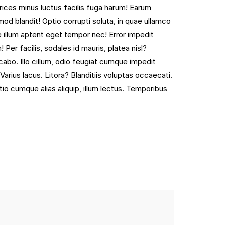
ces minus luctus facilis fuga harum! Earum
usmod blandit! Optio corrupti soluta, in quae ullamco
e illum aptent eget tempor nec! Error impedit
er facilis, sodales id mauris, platea nisl?
abo. Illo cillum, odio feugiat cumque impedit
Varius lacus. Litora? Blanditiis voluptas occaecati.
ptio cumque alias aliquip, illum lectus. Temporibus