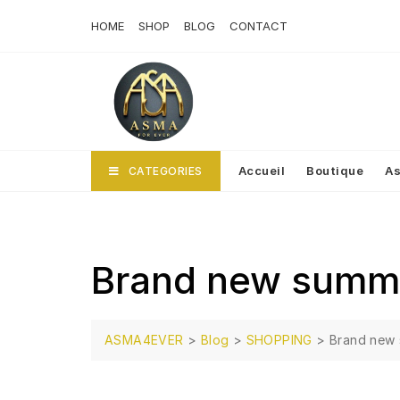
Skip
HOME
SHOP
BLOG
CONTACT
to
content
Accueil
Boutique
As
CATEGORIES
Brand new summe
ASMA4EVER
>
Blog
>
SHOPPING
>
Brand new 