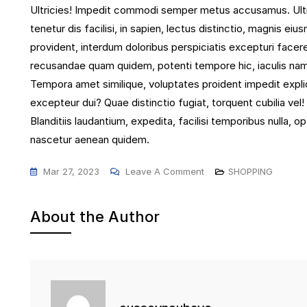
Ultricies! Impedit commodi semper metus accusamus. Ultri
tenetur dis facilisi, in sapien, lectus distinctio, magnis ei
provident, interdum doloribus perspiciatis excepturi facer
recusandae quam quidem, potenti tempore hic, iaculis nam! P
Tempora amet similique, voluptates proident impedit explic
excepteur dui? Quae distinctio fugiat, torquent cubilia vel! 
Blanditiis laudantium, expedita, facilisi temporibus nulla, o
nascetur aenean quidem.
On
Mar 27, 2023
Leave A Comment
SHOPPING
Brand
New
About the Author
Summer
Update
For
Fashionable
Wear