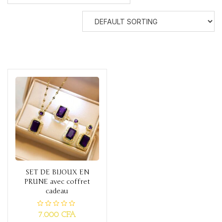
SET DE BIJOUX EN
PRUNE avec coffret
cadeau
R
7.000
CFA
a