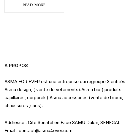
t
READ MORE
e
d
0
o
u
t
o
f
5
A PROPOS
ASMA FOR EVER est une entreprise qui regroupe 3 entités :
Asma design, ( vente de vêtements).Asma bio ( produits
capillaires, corporels).Asma accessories (vente de bijoux,
chaussures ,sacs).
Addresse : Cite Sonatel en Face SAMU Dakar, SENEGAL
Email : contact@asma4ever.com