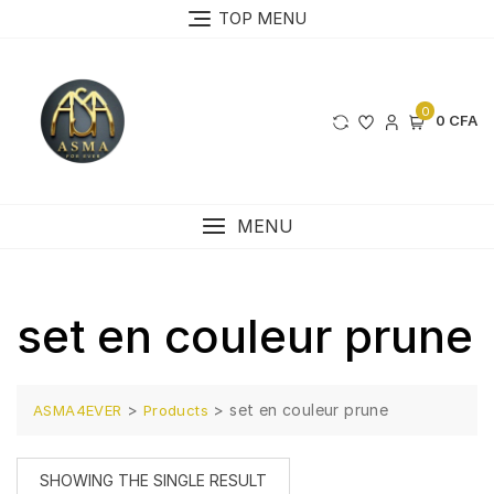
Skip
TOP MENU
to
content
0
0 CFA
MENU
set en couleur prune
>
>
set en couleur prune
ASMA4EVER
Products
SHOWING THE SINGLE RESULT