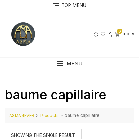
Skip
TOP MENU
to
content
0
0 CFA
MENU
baume capillaire
>
>
baume capillaire
ASMA4EVER
Products
SHOWING THE SINGLE RESULT