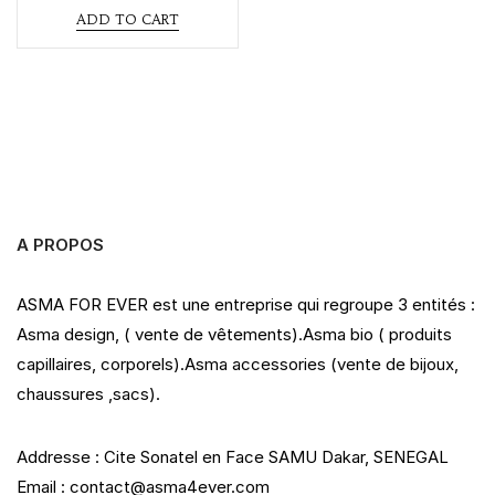
d
ADD TO CART
0
o
u
t
o
f
5
A PROPOS
ASMA FOR EVER est une entreprise qui regroupe 3 entités :
Asma design, ( vente de vêtements).Asma bio ( produits
capillaires, corporels).Asma accessories (vente de bijoux,
chaussures ,sacs).
Addresse : Cite Sonatel en Face SAMU Dakar, SENEGAL
Email : contact@asma4ever.com