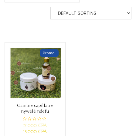
Promo!
Gamme capillaire
nywélé ndefu
R
17.000
CFA
a
t
15.000
CFA
e