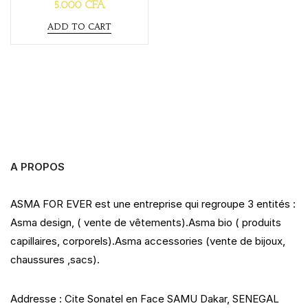
R
5.000
CFA
a
t
ADD TO CART
e
d
0
o
u
t
o
f
5
A PROPOS
ASMA FOR EVER est une entreprise qui regroupe 3 entités :
Asma design, ( vente de vêtements).Asma bio ( produits
capillaires, corporels).Asma accessories (vente de bijoux,
chaussures ,sacs).
Addresse : Cite Sonatel en Face SAMU Dakar, SENEGAL