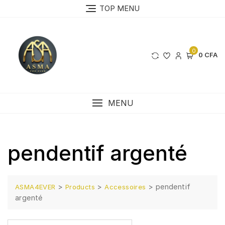
Skip
TOP MENU
to
content
0
0 CFA
MENU
pendentif argenté
>
>
>
pendentif
ASMA4EVER
Products
Accessoires
argenté